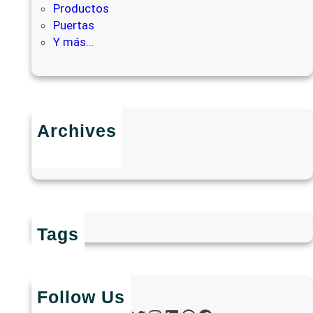
Productos
Puertas
Y más…
Archives
June 2026
Tags
Follow Us