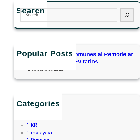
Search
S
e
a
r
c
h
Popular Posts
Los 7 Errores Más Comunes al Remodelar
una Cocina y Cómo Evitarlos
2 de June de 2026
Categories
1 casino BD
1 Korea
1 KR
1 malaysia
1 Russian