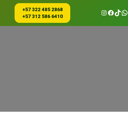
+57 322 485 2868
Instagram
Facebook
TikTok
WhatsApp
+57 312 586 6410